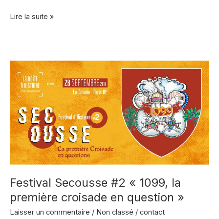
Ateliers
Lire la suite »
d’Histoire
Collaborative
à
Esch-
sur-
Alzette
Festival Secousse #2 « 1099, la
première croisade en question »
Laisser un commentaire
/
Non classé
/
contact