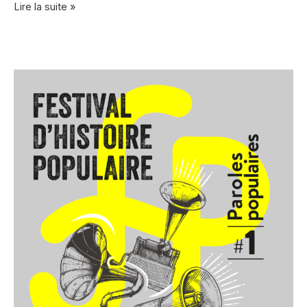
Festival
Lire la suite »
d’Histoire
populaire
#2
:
La
Fête