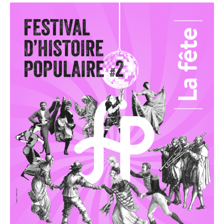
:
Le
corps