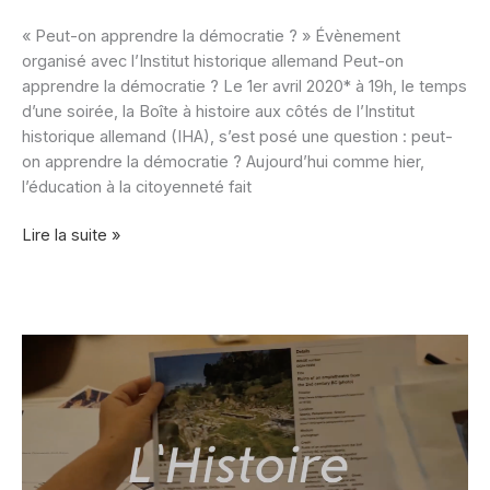
« Peut-on apprendre la démocratie ? » Évènement
organisé avec l’Institut historique allemand Peut-on
apprendre la démocratie ? Le 1er avril 2020* à 19h, le temps
d’une soirée, la Boîte à histoire aux côtés de l’Institut
historique allemand (IHA), s’est posé une question : peut-
on apprendre la démocratie ? Aujourd’hui comme hier,
l’éducation à la citoyenneté fait
« Peut-
Lire la suite »
on
apprendre
la
démocratie
? »