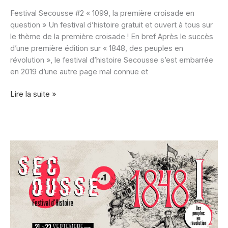
Festival Secousse #2 « 1099, la première croisade en
question » Un festival d’histoire gratuit et ouvert à tous sur
le thème de la première croisade ! En bref Après le succès
d’une première édition sur « 1848, des peuples en
révolution », le festival d’histoire Secousse s’est embarrée
en 2019 d’une autre page mal connue et
Festival
Lire la suite »
Secousse
#2
« 1099,
la
première
croisade
en
question »